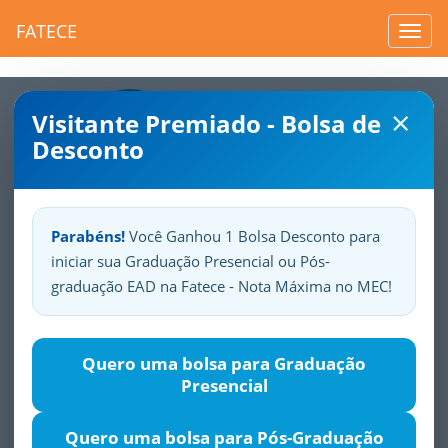
FATECE
Toggl
navig
×
Visitante Premiado - Bolsa de
Desconto
Parabéns!
Você Ganhou 1 Bolsa Desconto para
iniciar sua Graduação Presencial ou Pós-
Sua
Fatece.
Seu
orgulho.
graduação EAD na Fatece - Nota Máxima no MEC!
Projetos de Avaliação
Quero uma bolsa para Graduação
Presencial
Institucional
Quero uma bolsa para Pós-Graduação
Projetos de Avaliação Institucional