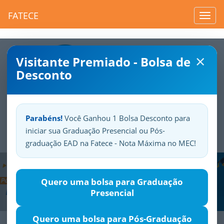
FATECE
Toggl
navig
×
Visitante Premiado - Bolsa de
Desconto
Parabéns!
Você Ganhou 1 Bolsa Desconto para
iniciar sua Graduação Presencial ou Pós-
Sua
Fatece.
Seu
orgulho.
graduação EAD na Fatece - Nota Máxima no MEC!
Previous
Nex
Quero uma bolsa para Graduação
Presencial
Quero uma bolsa para Pós-Graduação